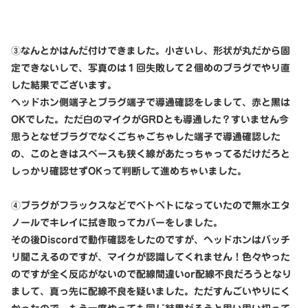
③なんとかはんだ付けできました。小さいし、形状が丸だから固
定できないしで、写真のは１回失敗して２個めのプラグでやり直
した結果でございます。
ヘッドホン側端子とプラグ端子で導通確認をしまして、赤と黒は
OKでした。ただ白のマイクがGRDとも導通した？すいません今
思うとなぜプラグでなくごちゃごちゃした端子で導通確認した
の、このときはスペースも狭く線があたっちゃってるだけだろと
しっかり確認せずOKって判断して進めちゃいました。
④プラグがフラックスなどでベトベトになっていたので無水エタ
ノールでキレイに拭き取ってカバーをしました。
その後Discordで動作確認をしたのですが、ヘッドホンはバッチ
リ聞こえるのですが、マイクが認識してくれません！色々やった
のですが全く反応がないので配線間違いor配線不良だろうとなり
まして、真っ先に配線不良を疑いました。ただすんごいやりにく