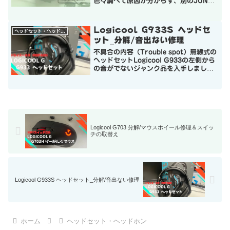
色々調べて原因が分からず、別のJUNK
品を購入しドライバーを付け替えて修理
完了としています。原因は特定できませ
んでしたが、可能な限り分解をしました
Logicool G933S ヘッドセ
ヘッドセット・ヘッドホン
ので修理にチャレンジする...
ット_分解/音出ない修理
不具合の内容（Trouble spot）無線式の
ヘッドセットLogicool G933の左側から
の音がでないジャンク品を入手しまし
た。早速動作確認をしまして、通電＆PC
での認識OK！音は右側はバッチリ！左側
はNG！ということで事前情報の通り...
Logicool G703 分解/マウスホイール修理＆スイッ
チの取替え
Logicool G933S ヘッドセット_分解/音出ない修理
ホーム
ヘッドセット・ヘッドホン