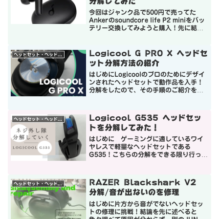
分解してみた
今回はジャンク品で500円で売ってた
Ankerのsoundcore life P2 miniをバッ
テリー交換してみようと購入！先に結論
を言うと替えの電池が見つからないので
分解して、そのままスクラップ行きかな
って結果です。分解したらどんな感じ...
Logicool G PRO X ヘッドセ
ヘッドセット・ヘッドホン
ット分解方法の紹介
はじめにLogicoolのプロのためにデザイ
ンされたヘッドセットで動作品を入手！
分解をしたので、その手順のご紹介をし
ていきます。有線タイプなので構成は複
雑なものはありませんが、写真と合わせ
て確認していただければと思います。本
Logicool G535 ヘッドセッ
ヘッドセット・ヘッドホン
製品はワイヤレス...
トを分解してみた！
はじめに ゲーミングに適しているワイ
ヤレスで軽量なヘッドセットである
G535！こちらの分解をできる限り行って
いきます。修理などの参考にしていただ
ければと思います。 分解は自己責任
で、保証がある時はけして自分で直そう
RAZER Blackshark V2
ヘッドセット・ヘッドホン
とせずにメーカーに問い合わ...
分解/音が出ないのを修理
はじめに片方から音がでないヘッドセッ
トの修理に挑戦！結論を先に述べると