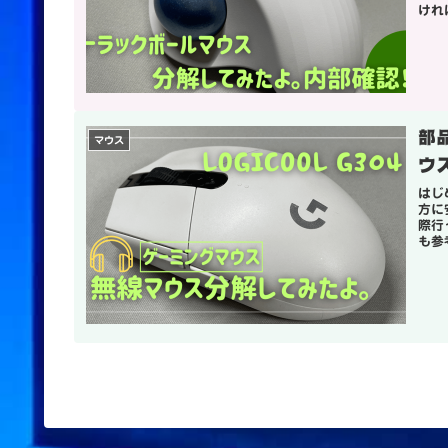
けれ
部
マウス
ウ
はじ
方に
際行
も参