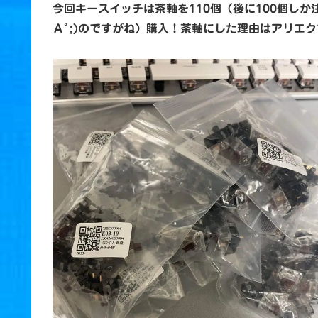
今回キースイッチは茶軸を110個（後に100個し
Ａﾟ;)のですがね）購入！茶軸にした理由はアリエ