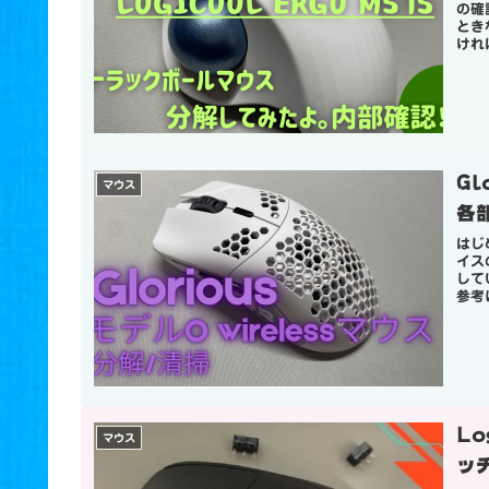
の確
とき
けれ
Gl
マウス
各
はじ
イス
して
参考
L
マウス
ッ