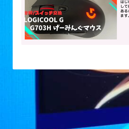
はじ
して
ある
ます