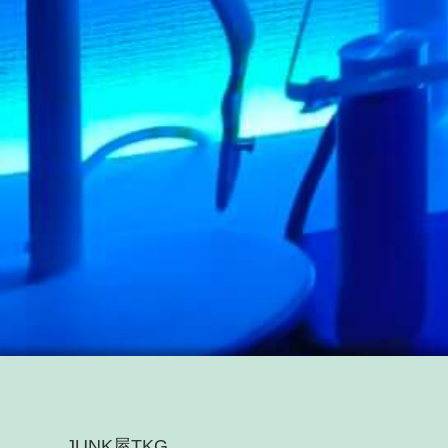
JUNK屋TKG