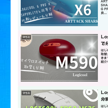
AR
SH
G 
良...
L
マウス
で
はじ
取替
きま
紹介
Lo
マウス
分
はじ