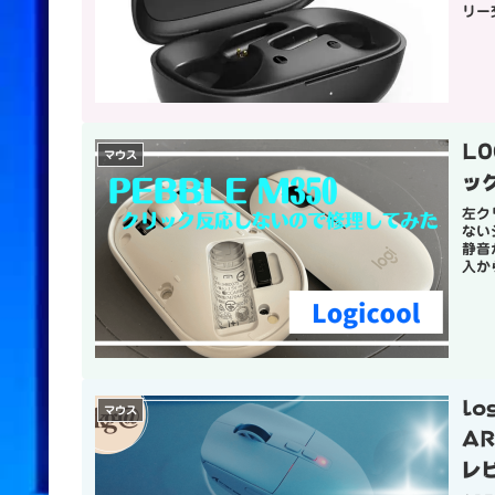
リー
LO
マウス
ッ
左ク
ない
静音
入か
lo
マウス
A
レ