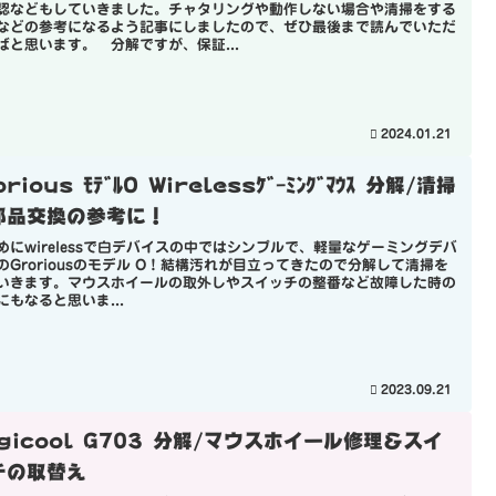
認などもしていきました。チャタリングや動作しない場合や清掃をする
などの参考になるよう記事にしましたので、ぜひ最後まで読んでいただ
ばと思います。 分解ですが、保証...
2024.01.21
orious ﾓﾃﾞﾙO Wirelessｹﾞｰﾐﾝｸﾞﾏｳｽ 分解/清掃
部品交換の参考に！
めにwirelessで白デバイスの中ではシンプルで、軽量なゲーミングデバ
のGroriousのモデル O！結構汚れが目立ってきたので分解して清掃を
いきます。マウスホイールの取外しやスイッチの整番など故障した時の
にもなると思いま...
2023.09.21
ogicool G703 分解/マウスホイール修理＆スイ
チの取替え