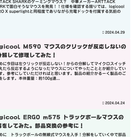
TTACK SHARKのゲーミングマウス？ 中華メーカーARTTACK
ARKで面白そうなマウスを発見！！仕様を確認する限りでは、logicool
PRO X superlightと同程度でありながら充電ドックを付属する気前の
2024.04.29
ogicool M590 マウスのクリックが反応しないの
分解して修理してみた！
めに今回は左クリックが反応しない！からの分解してマイクロスイッチ
えたら反応するようになったマウスについてやったこととか紹介してい
す。参考にしていただければと思います。製品の紹介かるーく製品のご
をします。本体重量：約100g連...
2024.04.24
gicool ERGO m575 トラックボールマウスの
解をしてみた。部品交換の参考に！
めに トラックボールの無線式マウスを入手！分解をしていく中で部品